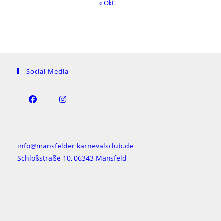
« Okt.
Social Media
Opens
Opens
in
in
a
a
info@mansfelder-karnevalsclub.de
new
new
Schloßstraße 10, 06343 Mansfeld
tab
tab