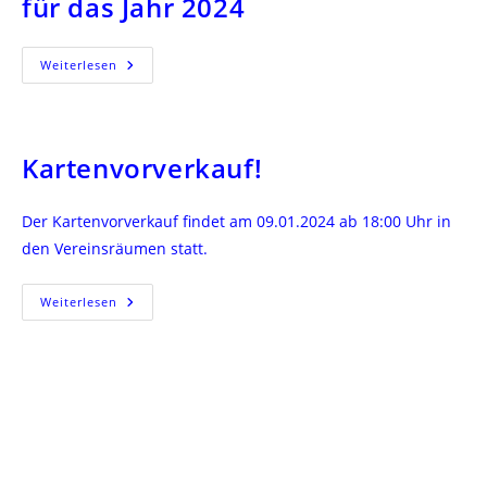
für das Jahr 2024
Veranstaltungen
Weiterlesen
Der
69.
Session
Für
Das
Jahr
Kartenvorverkauf!
2024
Der Kartenvorverkauf findet am 09.01.2024 ab 18:00 Uhr in
den Vereinsräumen statt.
Kartenvorverkauf!
Weiterlesen