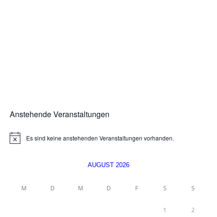
Anstehende Veranstaltungen
Es sind keine anstehenden Veranstaltungen vorhanden.
H
i
n
w
AUGUST 2026
e
i
s
M
D
M
D
F
S
S
1
2