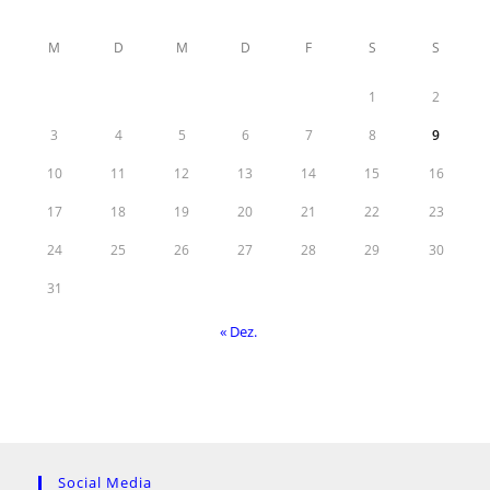
e
i
s
M
D
M
D
F
S
S
1
2
3
4
5
6
7
8
9
10
11
12
13
14
15
16
17
18
19
20
21
22
23
24
25
26
27
28
29
30
31
« Dez.
Social Media