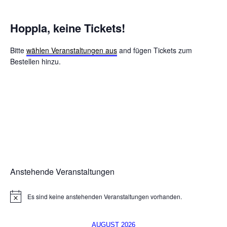
Hoppla, keine Tickets!
Bitte
wählen Veranstaltungen aus
and fügen Tickets zum
Bestellen hinzu.
Anstehende Veranstaltungen
Es sind keine anstehenden Veranstaltungen vorhanden.
H
i
n
w
AUGUST 2026